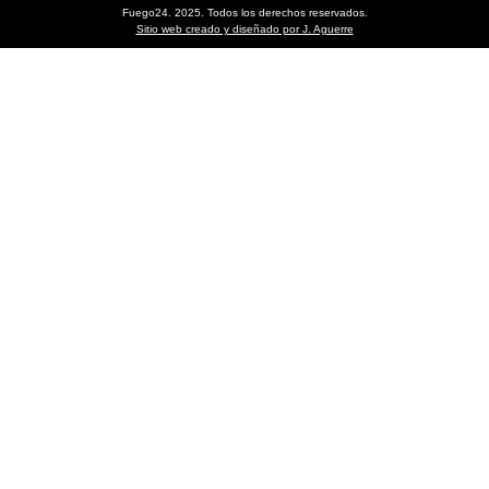
Fuego24. 2025. Todos los derechos reservados.
Sitio web creado y diseñado por J. Aguerre