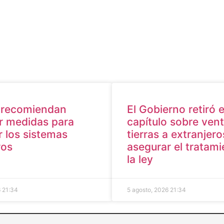
: recomiendan
El Gobierno retiró e
ar medidas para
capítulo sobre ven
r los sistemas
tierras a extranjer
ros
asegurar el tratam
la ley
6
21:34
5 agosto, 2026
21:34