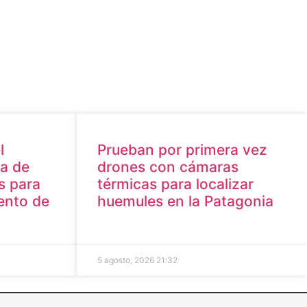
l
Prueban por primera vez
ta de
drones con cámaras
os para
térmicas para localizar
iento de
huemules en la Patagonia
5 agosto, 2026
21:32