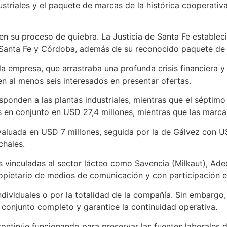
ndustriales y el paquete de marcas de la histórica cooperati
en su proceso de quiebra. La Justicia de Santa Fe establec
en Santa Fe y Córdoba, además de su reconocido paquete de
la empresa, que arrastraba una profunda crisis financiera 
ten al menos seis interesados en presentar ofertas.
esponden a las plantas industriales, mientras que el séptim
 en conjunto en USD 27,4 millones, mientras que las marca
 valuada en USD 7 millones, seguida por la de Gálvez con 
chales.
 vinculadas al sector lácteo como Savencia (Milkaut), Adec
ietario de medios de comunicación y con participación en 
ividuales o por la totalidad de la compañía. Sin embargo, 
l conjunto completo y garantice la continuidad operativa.
 continúe funcionando para preservar las fuentes laborales