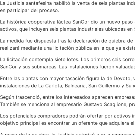
La Justicia santafesina habilitó la venta de seis plantas i
en participar del proceso.
La histórica cooperativa láctea SanCor dio un nuevo paso 
activos, que incluyen seis plantas industriales ubicadas 
La medida fue dispuesta tras la declaración de quiebra de 
realizará mediante una licitación pública en la que ya exis
La licitación contempla siete lotes. Los primeros seis corr
SanCor y sus submarcas. Las instalaciones fueron valuadas
Entre las plantas con mayor tasación figura la de Devoto,
instalaciones de La Carlota, Balnearia, San Guillermo y Sun
Según trascendió, entre los interesados aparecen empresas
También se menciona al empresario Gustavo Scaglione, prop
Los potenciales compradores podrán ofertar por activos ind
objetivo principal es encontrar un oferente que adquiera e
A pesar de la quiebra, la Justicia autorizó que la empresa