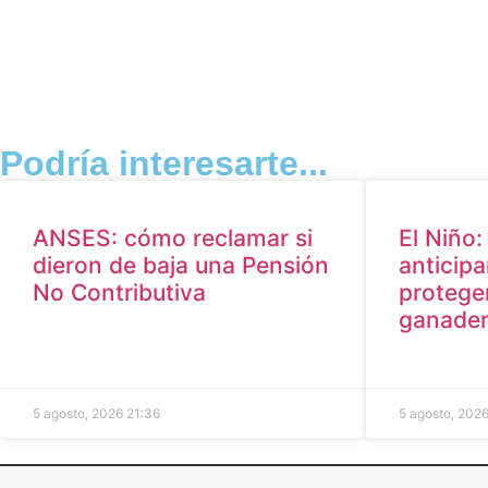
Podría interesarte...
ANSES: cómo reclamar si
El Niño
dieron de baja una Pensión
anticip
No Contributiva
protege
ganade
5 agosto, 2026
21:36
5 agosto, 202