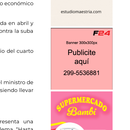
mbo económico
ada en abril y
ontra la suba
io del cuarto
l ministro de
siendo llevar
presenta una
blema. “Hasta