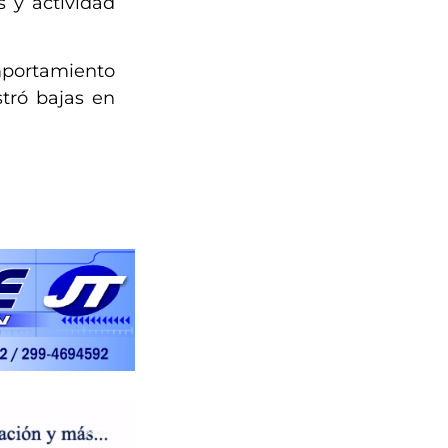
s y actividad
omportamiento
stró bajas en