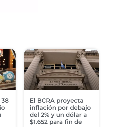
 38
El BCRA proyecta
io
inflación por debajo
u
del 2% y un dólar a
$1.652 para fin de