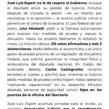
José Luis Espert no le da respiro al Gobierno.
Aunque
el diputado envió su pedido de licencia minutos
después de iniciada la sesión —en un intento por
neutralizar a la oposición—, el avance judicial volvió a
ponerlo en el centro de la escena. El juez federal de San
Isidro,
Lino Mirabelli
, pidió a la Cámara autorización
para avanzar con medidas de prueba y repuso la
discusión. Hasta los propios libertarios le soltaron la
mano. La moción obtuvo
215 votos afirmativos y solo 3
abstenciones
. Nadie defendió al economista, y el único
gesto de piedad provino de un legislador de Encuentro
Federal, que solicitó garantizar la integridad física y
ambulatoria del diputado nacional. En medio del
acalorado debate,
Carlos Castagnetto
reclamó
seriedad al cuerpo y advirtió que, mientras la Justicia
pedía medidas de prueba contra Espert, había operarios
“realizando reparaciones” en su despacho. Minutos
después, personal de seguridad colocó
fajas en las
puertas de la oficina del libertario
.
José Luis Espert acumula jornadas para el olvido. La
reciente
imputación judicial por la transferencia