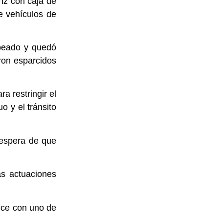
z con caja de
e vehículos de
lpeado y quedó
ron esparcidos
a restringir el
o y el tránsito
 espera de que
as actuaciones
ece con uno de