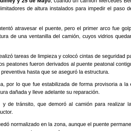
uimey y 25 de Mayo
, cuando un camión Mercedes Ben
limitadores de altura instalados para impedir el paso d
ntentó atravesar el puente, pero el primer arco fue go
tura de una ventanilla del camión, cuyos vidrios queda
ealizó tareas de limpieza y colocó cintas de seguridad par
los peatones fueron derivados al puente peatonal contigu
preventiva hasta que se aseguró la estructura.
, por lo que fue estabilizada de forma provisoria a la
ctura dañada y lleve adelante su reparación.
al y de tránsito, que demoró al camión para realizar l
uctor.
 quedó normalizado en la zona, aunque el puente perman