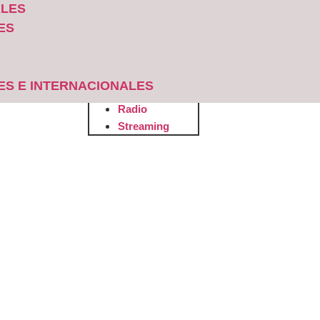
ALES
ES
S
Radio
ES E INTERNACIONALES
Streaming
Radio
Streaming