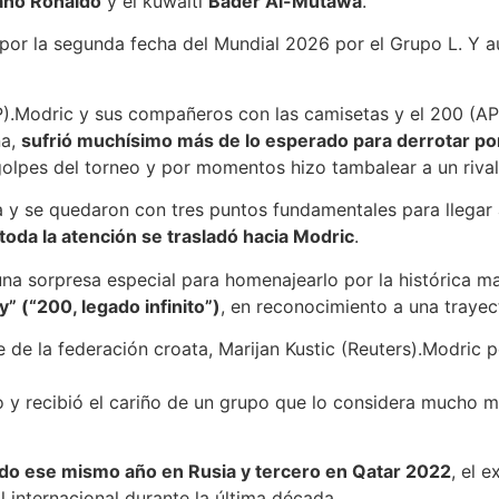
iano Ronaldo
y el kuwaití
Bader Al-Mutawa
.
á por la segunda fecha del Mundial 2026 por el Grupo L. Y 
Modric y sus compañeros con las camisetas y el 200 (AP
na,
sufrió muchísimo más de lo esperado para derrotar p
olpes del torneo y por momentos hizo tambalear a un rival
a y se quedaron con tres puntos fundamentales para llegar 
toda la atención se trasladó hacia Modric
.
na sorpresa especial para homenajearlo por la histórica ma
y” (“200, legado infinito”)
, en reconocimiento a una trayec
Modric p
to y recibió el cariño de un grupo que lo considera much
o ese mismo año en Rusia y tercero en Qatar 2022
, el 
l internacional durante la última década.