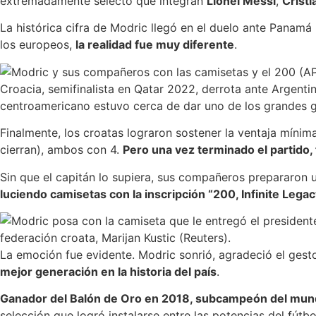
extremadamente selecto que integran
Lionel Messi
,
Crist
La histórica cifra de Modric llegó en el duelo ante Panam
los europeos,
la realidad fue muy diferente
.
Croacia, semifinalista en Qatar 2022, derrota ante Argenti
centroamericano estuvo cerca de dar uno de los grandes g
Finalmente, los croatas lograron sostener la ventaja mínim
cierran), ambos con 4.
Pero una vez terminado el partido, 
Sin que el capitán lo supiera, sus compañeros prepararon u
luciendo camisetas con la inscripción “200, Infinite Legac
federación croata, Marijan Kustic (Reuters).
La emoción fue evidente. Modric sonrió, agradeció el ges
mejor generación en la historia del país
.
Ganador del Balón de Oro en 2018, subcampeón del mund
selección que logró instalarse entre las potencias del fútbo