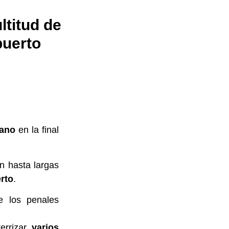
ltitud de
puerto
rano
en la final
n hasta largas
erto
.
e los penales
errizar,
varios