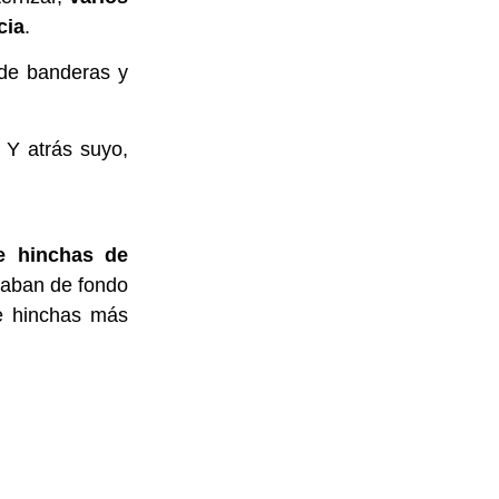
cia
.
 de banderas y
 Y atrás suyo,
e hinchas de
naban de fondo
e hinchas más