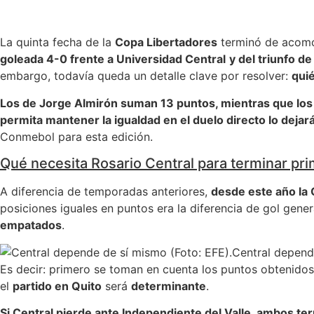
La quinta fecha de la
Copa Libertadores
terminó de acomo
goleada 4-0 frente a Universidad Central
y del triunfo de
embargo, todavía queda un detalle clave por resolver:
qui
Los de Jorge Almirón suman 13 puntos, mientras que lo
permita mantener la igualdad en el duelo directo lo dejar
Conmebol para esta edición.
Qué necesita Rosario Central para terminar pr
A diferencia de temporadas anteriores,
desde este año la 
posiciones iguales en puntos era la diferencia de gol gene
empatados
.
Central depend
Es decir: primero se toman en cuenta los puntos obtenidos 
el
partido en Quito
será
determinante
.
Si Central pierde ante Independiente del Valle, ambos te