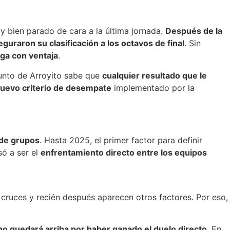
 bien parado de cara a la última jornada.
Después de la
uraron su clasificación a los octavos de final
. Sin
lega con ventaja
.
junto de Arroyito sabe que
cualquier resultado que le
uevo criterio de desempate
implementado por la
 de grupos
. Hasta 2025, el primer factor para definir
ó a ser el
enfrentamiento directo entre los equipos
s cruces y recién después aparecen otros factores. Por eso,
no quedará arriba por haber ganado el duelo directo
. En