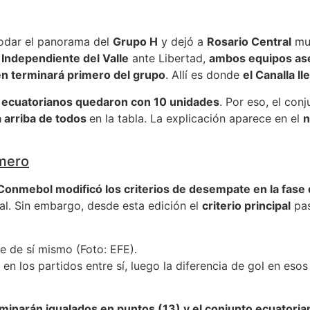
dar el panorama del
Grupo H
y dejó a
Rosario Central
muy
Independiente del Valle
ante Libertad,
ambos equipos aseg
én terminará primero del grupo
. Allí es donde
el Canalla l
s ecuatorianos quedaron con 10 unidades
. Por eso, el con
á arriba de todos
en la tabla. La explicación aparece en el
n
imero
Conmebol modificó los criterios de desempate en la fase
ral. Sin embargo, desde esta edición el
criterio principal
pas
e de sí mismo (Foto: EFE).
en los partidos entre sí, luego la diferencia de gol en eso
rminarán igualados en puntos (13) y el conjunto ecuatoria