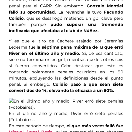
penal para el CARP. Sin embargo,
Gonzalo Montiel
falló su oportunidad.
La revancha la tuvo
Facundo
Colidio,
que se desahogó metiendo un gol clave pero
también porque
pudo superar una tremenda
ineficacia que afectaba al club de Núñez.
Y es que el tiro de Cachete atajado por Jeremías
Ledesma fue
la séptima pena máxima de 13 que erró
River en el último año y medio.
Si, de esa cantidad,
siete no terminaron en gol, mientras que los otros seis
sí fueron convertidos. Cabe destacar que esto es
contando solamente penales ocurridos en los 90
minutos, excluyendo las definiciones desde el punto
penal. Si embargo,
Colidio pasó a que sean siete
convertidos de 14, elevando la eficacia a un 50%.
En el último año y medio, River erró siete penales
(Fotobaires).
En este período de tiempo,
el que más veces falló fue
Miguel Ángel Borja
, quien desperdició tres chances