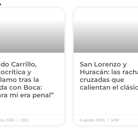
.
ido Carrillo,
​San Lorenzo y
ocrítica y
Huracán: las rach
lamo tras la
cruzadas que
da con Boca:
calientan el clás
ra mí era penal”
sto, 2026
15:02
6 agosto, 2026
14:58