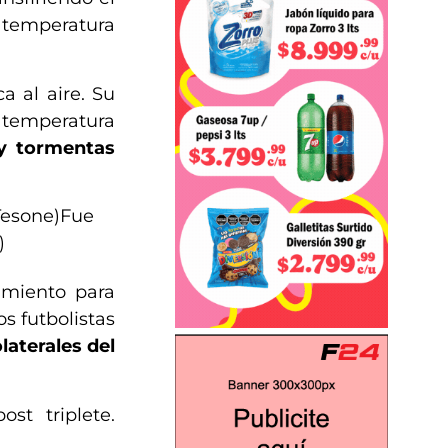
 temperatura
 al aire. Su
 temperatura
 y tormentas
Fue
)
amiento para
s futbolistas
laterales del
st triplete.