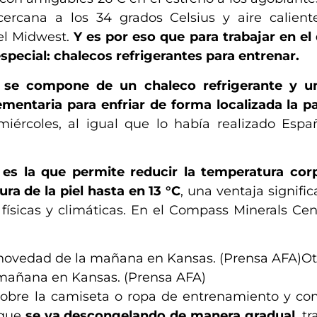
ercana a los 34 grados Celsius y aire calient
 el Midwest.
Y es por eso que para trabajar en el
special: chalecos refrigerantes para entrenar.
,
se compone de un chaleco refrigerante y u
entaria para enfriar de forma localizada la pa
 miércoles, al igual que lo había realizado Es
s la que permite reducir la temperatura corp
ra de la piel hasta en 13 °C
, una ventaja signific
 físicas y climáticas. En el Compass Minerals Cent
O
 mañana en Kansas. (Prensa AFA)
 sobre la camiseta o ropa de entrenamiento y co
 que
se va descongelando de manera gradual
, t