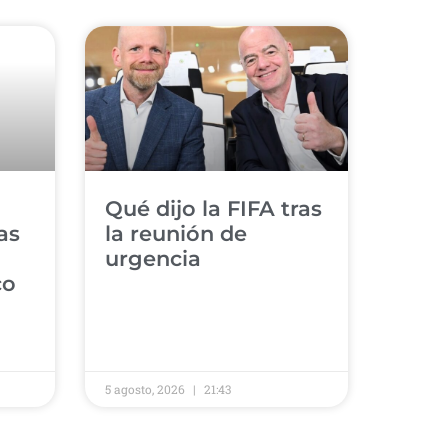
​Qué dijo la FIFA tras
as
la reunión de
urgencia
ico
5 agosto, 2026
21:43