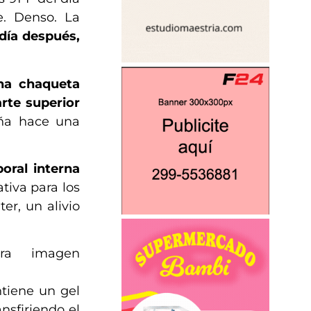
e. Denso. La
 día después,
na chaqueta
rte superior
paña hace una
oral interna
ativa para los
er, un alivio
tra imagen
ntiene un gel
ransfiriendo el