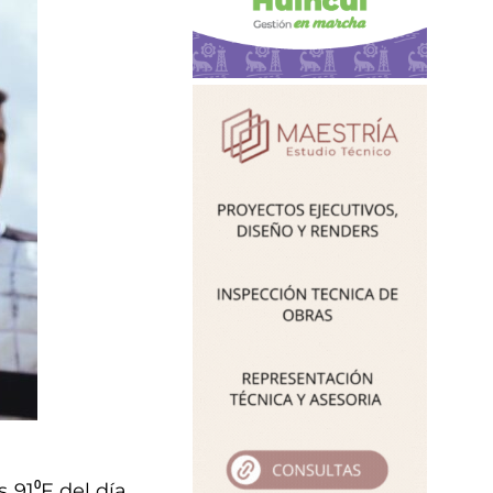
 91⁰F del día