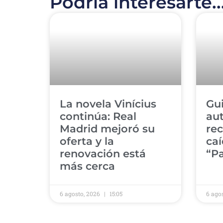
Podría interesarte..
​La novela Vinícius
​Gu
continúa: Real
aut
Madrid mejoró su
rec
oferta y la
caí
renovación está
“Pa
más cerca
6 agosto, 2026
15:05
6 ago