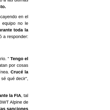
to.
 cayendo en el
u equipo no le
rante toda la
nó a responder:
rio. ”
Tengo el
atan por cosas
línea.
Crucé la
 sé qué decir”,
ante la FIA
, tal
 BWT Alpine de
 las sanciones