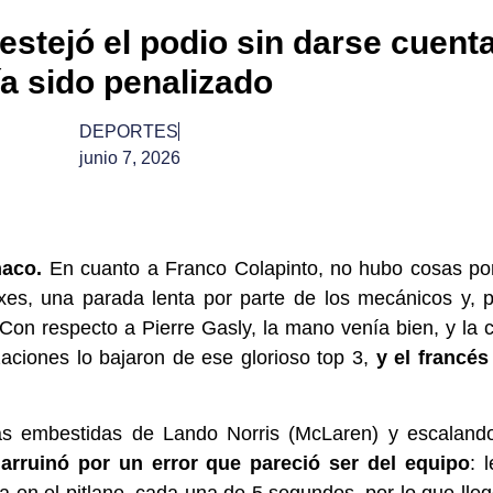
festejó el podio sin darse cuent
a sido penalizado
DEPORTES
junio 7, 2026
naco.
En cuanto a Franco Colapinto, no hubo cosas por
xes, una parada lenta por parte de los mecánicos y, 
 Con respecto a Pierre Gasly, la mano venía bien, y la 
aciones lo bajaron de ese glorioso top 3,
y el francés
las embestidas de Lando Norris (McLaren) y escaland
arruinó por un error que pareció ser del equipo
: 
en el pitlane, cada una de 5 segundos, por lo que lleg