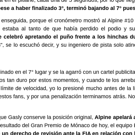
pese a haber finalizado 3°, terminó bajando al 7° pues
 enseguida, porque el cronómetro mostró al Alpine #10
 no estaba al tanto de que había perdido el podio y s
e celebró apretando el puño frente a los hinchas du
”, se lo escuchó decir, y su ingeniero de pista solo ati
nado en el 7° lugar y se la agarró con un cartel publicita
s tan duro por estos momentos, y cuando te los arreb
límite de velocidad, yo lo presioné mucho antes de la 
 estos fans, y por una penalización terminamos atrás. No
que Gasly conserve la posición original,
Alpine apelará 
 resultado del Gran Premio de Mónaco de hoy, el equipo
o un derecho de revisión ante la FIA en relación con