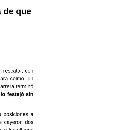
a de que
 rescatar, con
para colmo, un
carrera terminó
 lo festejó sin
o posiciones a
le cayeron dos
ó a las últimas