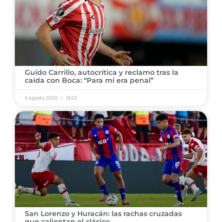
​Guido Carrillo, autocrítica y reclamo tras la
caída con Boca: “Para mí era penal”
6 agosto, 2026
15:02
​San Lorenzo y Huracán: las rachas cruzadas
que calientan el clásico