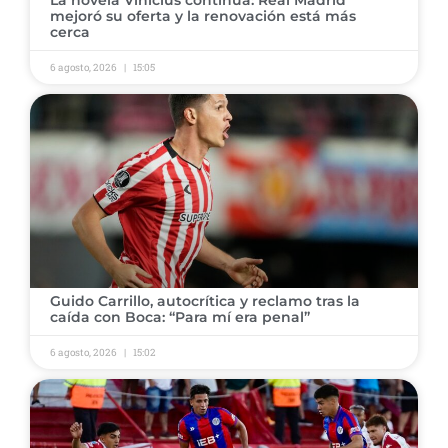
​La novela Vinícius continúa: Real Madrid
mejoró su oferta y la renovación está más
cerca
6 agosto, 2026
15:05
​Guido Carrillo, autocrítica y reclamo tras la
caída con Boca: “Para mí era penal”
6 agosto, 2026
15:02