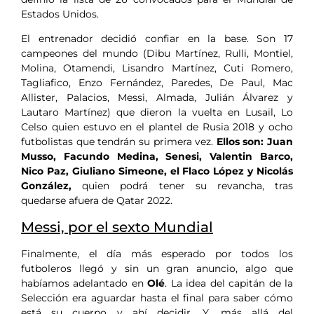
Estados Unidos.
El entrenador decidió confiar en la base. Son 17
campeones del mundo (Dibu Martínez, Rulli, Montiel,
Molina, Otamendi, Lisandro Martínez, Cuti Romero,
Tagliafico, Enzo Fernández, Paredes, De Paul, Mac
Allister, Palacios, Messi, Almada, Julián Álvarez y
Lautaro Martínez) que dieron la vuelta en Lusail, Lo
Celso quien estuvo en el plantel de Rusia 2018 y ocho
futbolistas que tendrán su primera vez.
Ellos son: Juan
Musso, Facundo Medina, Senesi, Valentin Barco,
Nico Paz, Giuliano Simeone, el Flaco López y Nicolás
González,
quien podrá tener su revancha, tras
quedarse afuera de Qatar 2022.
Messi, por el sexto Mundial
Finalmente, el día más esperado por todos los
futboleros llegó y sin un gran anuncio, algo que
habíamos adelantado en
Olé
. La idea del capitán de la
Selección era aguardar hasta el final para saber cómo
está su cuerpo y ahí decidir. Y, más allá del