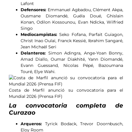
Lafont
Defensores:
Emmanuel Agbadou, Clément Akpa,
Ousmane Diomandé, Guéla Doué, Ghislain
Konan, Odilon Kossounou, Evan Ndicka, Wilfried
Singo
Mediocampistas:
Seko Fofana, Parfait Guiagon,
Christ Inao Oulaï, Franck Kessié, Ibrahim Sangaré,
Jean Michaël Seri
Delanteros:
Simon Adingra, Ange-Yoan Bonny,
Amad Diallo, Oumar Diakhité, Yann Diomandé,
Evann Guessand, Nicolas Pépé, Bazoumana
Touré, Elye Wahi.
Costa de Marfil anunció su convocatoria para el
Mundial 2026 (Prensa FIF)
La convocatoria completa de
Curazao
Arqueros:
Tyrick Bodack, Trevor Doornbusch,
Eloy Room