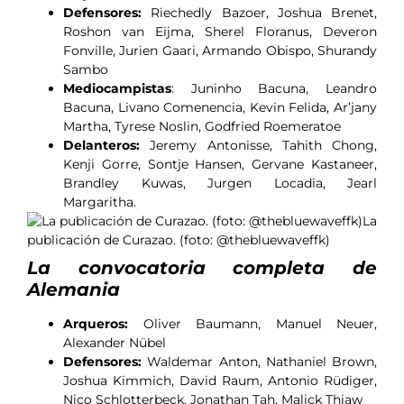
Defensores:
Riechedly Bazoer, Joshua Brenet,
Roshon van Eijma, Sherel Floranus, Deveron
Fonville, Jurien Gaari, Armando Obispo, Shurandy
Sambo
Mediocampistas
: Juninho Bacuna, Leandro
Bacuna, Livano Comenencia, Kevin Felida, Ar’jany
Martha, Tyrese Noslin, Godfried Roemeratoe
Delanteros:
Jeremy Antonisse, Tahith Chong,
Kenji Gorre, Sontje Hansen, Gervane Kastaneer,
Brandley Kuwas, Jurgen Locadia, Jearl
Margaritha.
La
publicación de Curazao. (foto: @thebluewaveffk)
La convocatoria completa de
Alemania
Arqueros:
Oliver Baumann, Manuel Neuer,
Alexander Nübel
Defensores:
Waldemar Anton, Nathaniel Brown,
Joshua Kimmich, David Raum, Antonio Rüdiger,
Nico Schlotterbeck, Jonathan Tah, Malick Thiaw