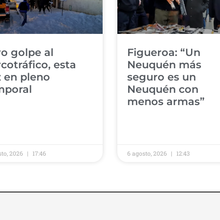
ro golpe al
​Figueroa: “Un
cotráfico, esta
Neuquén más
 en pleno
seguro es un
poral ​
Neuquén con
menos armas” ​
sto, 2026
17:46
6 agosto, 2026
12:43