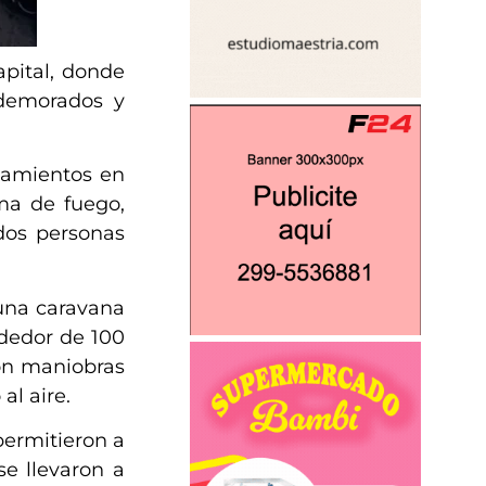
pital, donde
 demorados y
anamientos en
ma de fuego,
dos personas
 una caravana
ededor de 100
ron maniobras
al aire.
permitieron a
se llevaron a