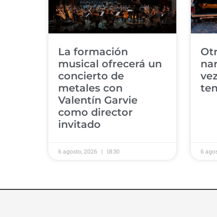
​La formación
​Ot
musical ofrecerá un
nar
concierto de
vez
metales con
tem
Valentín Garvie
como director
invitado ​
6 agosto, 2026
18:30
6 ago