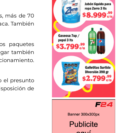
s, más de 70
laca. También
dos paquetes
ugar también
ccionamiento.
 el presunto
isposición de