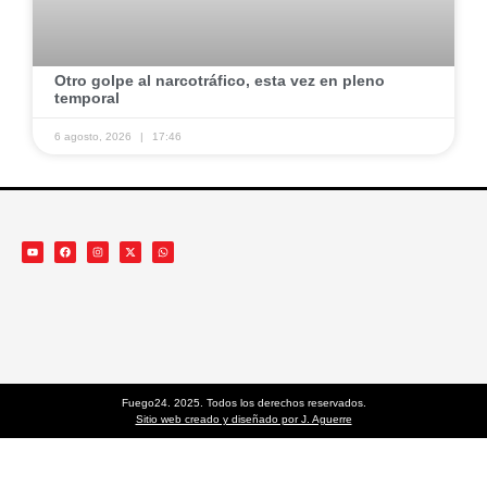
​Otro golpe al narcotráfico, esta vez en pleno
temporal ​
6 agosto, 2026
17:46
Fuego24. 2025. Todos los derechos reservados.
Sitio web creado y diseñado por J. Aguerre