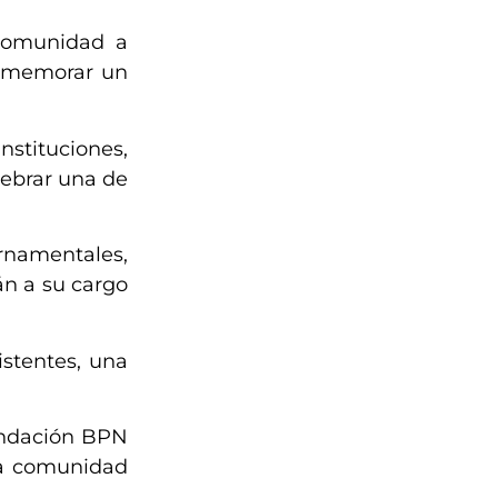
 comunidad a
conmemorar un
nstituciones,
lebrar una de
rnamentales,
án a su cargo
istentes, una
undación BPN
 la comunidad