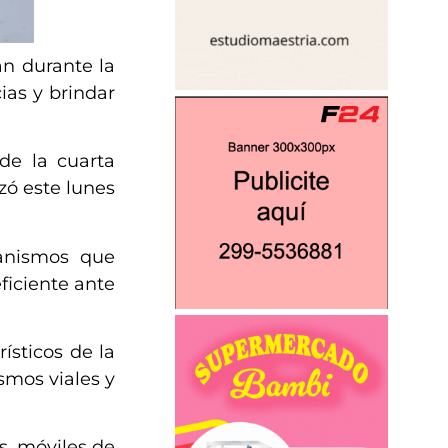
án durante la
ias y brindar
de la cuarta
zó este lunes
ganismos que
ficiente ante
ísticos de la
smos viales y
s, móviles de