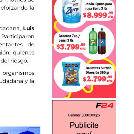
reforzando la
udadana,
Luis
 Participaron
entantes de
ión, quienes
del riesgo.
y organismos
iudadana y la