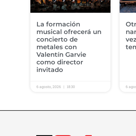
​La formación
​Ot
musical ofrecerá un
nar
concierto de
vez
metales con
tem
Valentín Garvie
como director
invitado ​
6 agosto, 2026
18:30
6 ago