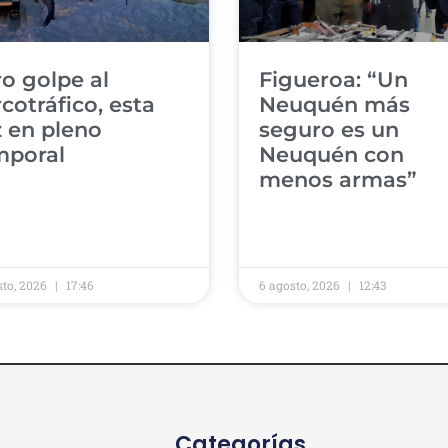
ro golpe al
​Figueroa: “Un
cotráfico, esta
Neuquén más
 en pleno
seguro es un
poral ​
Neuquén con
menos armas” ​
sto, 2026
17:46
6 agosto, 2026
12:43
Categorías