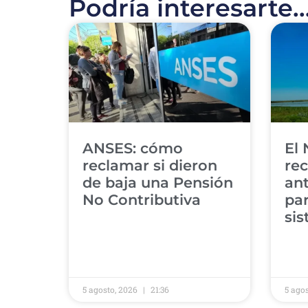
Podría interesarte..
ANSES: cómo
El 
reclamar si dieron
re
de baja una Pensión
ant
No Contributiva
par
si
5 agosto, 2026
21:36
5 ago