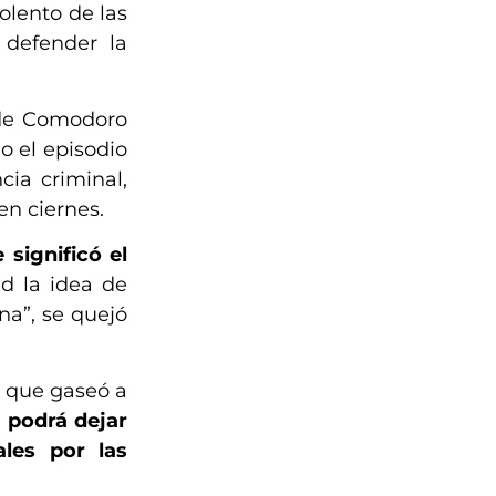
olento de las
 defender la
s de Comodoro
o el episodio
cia criminal,
en ciernes.
 significó el
d la idea de
a”, se quejó
A que gaseó a
 podrá dejar
ales por las