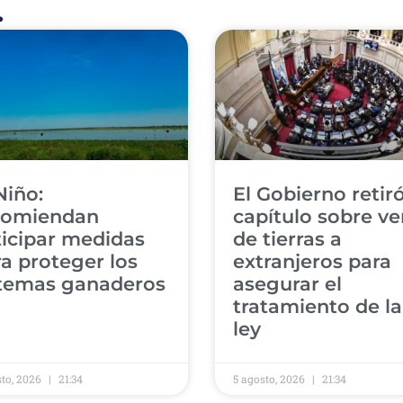
.
Niño:
El Gobierno retiró
comiendan
capítulo sobre ve
icipar medidas
de tierras a
a proteger los
extranjeros para
stemas ganaderos
asegurar el
tratamiento de la
ley
sto, 2026
21:34
5 agosto, 2026
21:34