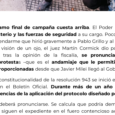
ramo final de campaña
cuesta arriba
. El Poder 
terio y las fuerzas de seguridad
a su cargo. Poc
gendarme que hirió gravemente a Pablo Grillo y al
visión de un ojo, el juez Martín Cormick dio po
 tras la opinión de la fiscalía,
se pronuncia
protesta
s –que es el
andamiaje que le permiti
proporcionadas
desde que Javier Milei llegó al Gob
constitucionalidad de la resolución 943 se inició 
 el Boletín Oficial.
Durante más de un año
ncias de la aplicación del protocolo diseñado po
 deberá pronunciarse. Se calcula que podría dem
siguen el expediente en el fuero contencioso ad