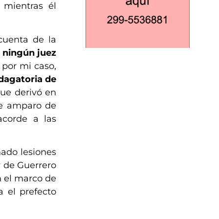
mientras él
cuenta de la
 ningún juez
l por mi caso,
ndagatoria de
que derivó en
te amparo de
acorde a las
nado lesiones
r de Guerrero
n el marco de
a el prefecto