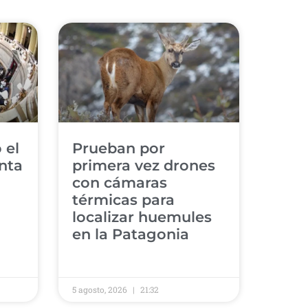
 el
Prueban por
nta
primera vez drones
con cámaras
térmicas para
localizar huemules
en la Patagonia
5 agosto, 2026
21:32