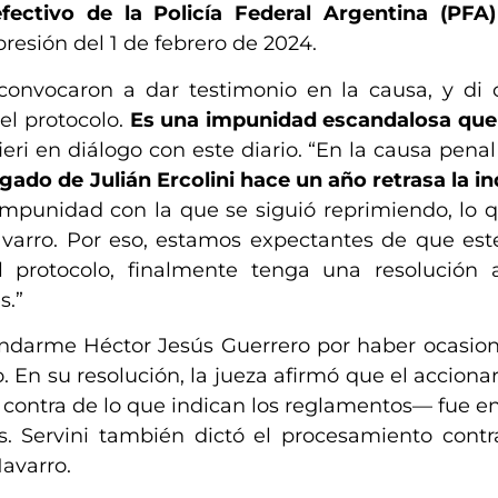
ectivo de la Policía Federal Argentina (PFA)
epresión del 1 de febrero de 2024.
convocaron a dar testimonio en la causa, y di 
del protocolo.
Es una impunidad escandalosa que
fieri en diálogo con este diario. “En la causa pena
zgado de Julián Ercolini hace un año retrasa la i
 impunidad con la que se siguió reprimiendo, lo 
Navarro. Por eso, estamos expectantes de que es
el protocolo, finalmente tenga una resolución 
s.”
gendarme Héctor Jesús Guerrero por haber ocasio
. En su resolución, la jueza afirmó que el acciona
 contra de lo que indican los reglamentos— fue e
as. Servini también dictó el procesamiento contr
avarro.