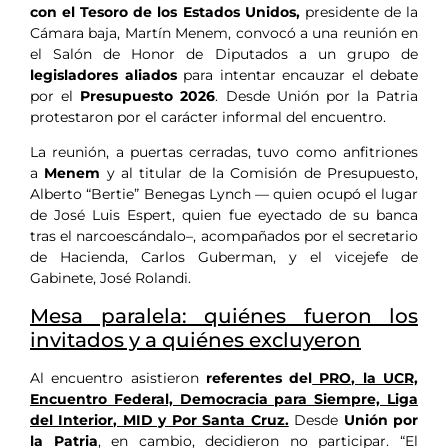
con el Tesoro de los Estados Unidos,
presidente de la
Cámara baja, Martín Menem, convocó a una reunión en
el Salón de Honor de Diputados a un grupo de
legisladores aliados
para intentar encauzar el debate
por el
Presupuesto 2026
. Desde Unión por la Patria
protestaron por el carácter informal del encuentro.
La reunión, a puertas cerradas, tuvo como anfitriones
a
Menem
y al titular de la Comisión de Presupuesto,
Alberto “Bertie” Benegas Lynch — quien ocupó el lugar
de José Luis Espert, quien fue eyectado de su banca
tras el narcoescándalo–, acompañados por el secretario
de Hacienda, Carlos Guberman, y el vicejefe de
Gabinete, José Rolandi.
Mesa paralela: quiénes fueron los
invitados y a quiénes excluyeron
Al encuentro asistieron
referentes del
PRO, la UCR,
Encuentro Federal, Democracia para Siempre, Liga
del Interior, MID y Por Santa Cruz.
Desde
Unión por
la Patria
, en cambio, decidieron no participar. “El