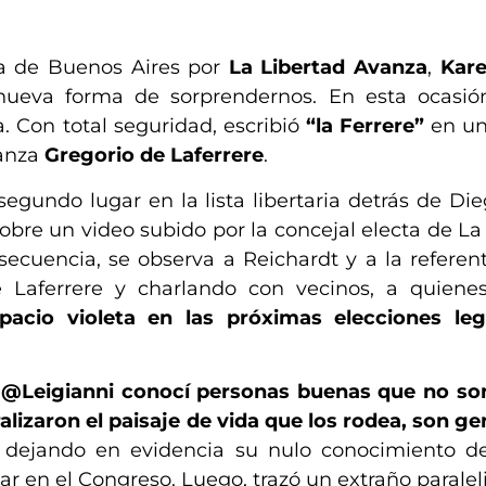
ia de Buenos Aires por
La Libertad Avanza
,
Kare
ueva forma de sorprendernos. En esta ocasión
. Con total seguridad, escribió
“la Ferrere”
en un
tanza
Gregorio de Laferrere
.
egundo lugar en la lista libertaria detrás de Dieg
obre un video subido por la concejal electa de L
 secuencia, se observa a Reichardt y a la referen
 Laferrere y charlando con vecinos, a quien
acio violeta en las próximas elecciones legi
on @Leigianni conocí personas buenas que no son
lizaron el paisaje de vida que los rodea, son ge
t, dejando en evidencia su nulo conocimiento d
ar en el Congreso. Luego, trazó un extraño paralel