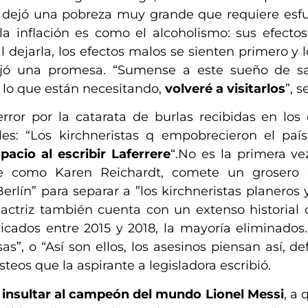
ón dejó una pobreza muy grande que requiere esfu
a inflación es como el alcoholismo: sus efecto
 dejarla, los efectos malos se sienten primero y l
dejó una promesa. “Sumense a este sueño de sal
lo que están necesitando,
volveré a visitarlos
”, 
rror por la catarata de burlas recibidas en los
eles: “Los kirchneristas q empobrecieron el paí
acio al escribir Laferrere
“.No es la primera v
e como Karen Reichardt, comete un grosero 
ín” para separar a ”los kirchneristas planeros 
exactriz también cuenta con un extenso historial
licados entre 2015 y 2018, la mayoría eliminados
s”, o “Así son ellos, los asesinos piensan así, de
eos que la aspirante a legisladora escribió.
 insultar al campeón del mundo Lionel Messi
, a 