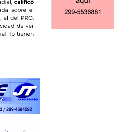
adial,
calificó
ada sobre el
, el del PRO,
cidad de ver
al, lo tienen