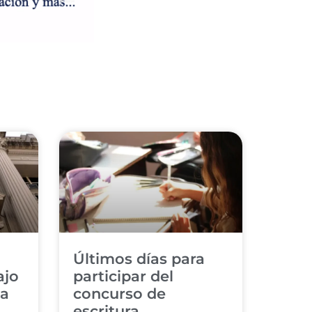
a
Últimos días para
ajo
participar del
 a
concurso de
escritura