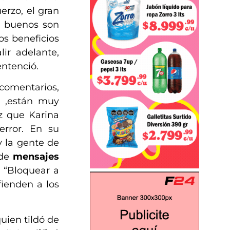
erzo, el gran
s buenos son
os beneficios
ir adelante,
sentenció.
 comentarios,
s ,están muy
ez que Karina
error. En su
y la gente de
 de
mensajes
. “Bloquear a
fienden a los
quien tildó de