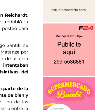
n Reichardt
,
, redobló la
 posteo para
o Santilli se
a Matanza por
te de alianza
es
intentaban
slativas del
 parte de la
nte de bien y
e una de las
ismo entre la