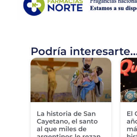
Podría interesarte..
La historia de San
El 
Cayetano, el santo
año
al que miles de
má
argentinos le rezan
his