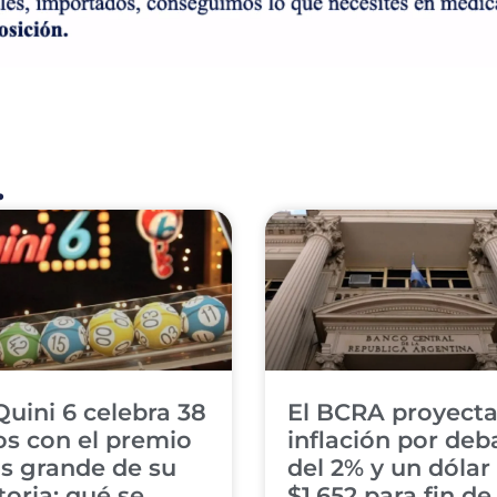
.
Quini 6 celebra 38
El BCRA proyect
s con el premio
inflación por deb
s grande de su
del 2% y un dólar
toria: qué se
$1.652 para fin de