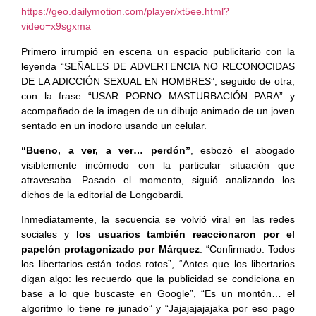
https://geo.dailymotion.com/player/xt5ee.html?
video=x9sgxma
Primero irrumpió en escena un espacio publicitario con la
leyenda “SEÑALES DE ADVERTENCIA NO RECONOCIDAS
DE LA ADICCIÓN SEXUAL EN HOMBRES”, seguido de otra,
con la frase “USAR PORNO MASTURBACIÓN PARA” y
acompañado de la imagen de un dibujo animado de un joven
sentado en un inodoro usando un celular.
“Bueno, a ver, a ver… perdón”
, esbozó el abogado
visiblemente incómodo con la particular situación que
atravesaba. Pasado el momento, siguió analizando los
dichos de la editorial de Longobardi.
Inmediatamente, la secuencia se volvió viral en las redes
sociales y
los usuarios también reaccionaron por el
papelón protagonizado por Márquez
. “Confirmado: Todos
los libertarios están todos rotos”, “Antes que los libertarios
digan algo: les recuerdo que la publicidad se condiciona en
base a lo que buscaste en Google”, “Es un montón… el
algoritmo lo tiene re junado” y “Jajajajajajaka por eso pago