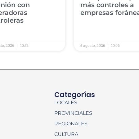
unión con
más controles a
eradoras
empresas foráne
roleras
sto, 2026
10:52
5 agosto, 2026
10:06
Categorías
LOCALES
PROVINCIALES
REGIONALES
CULTURA