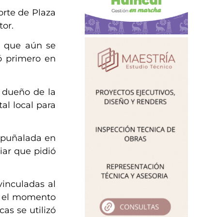
orte de Plaza
tor.
s que aún se
vó primero en
l dueño de la
al local para
a puñalada en
iar que pidió
inculadas al
ta el momento
as se utilizó