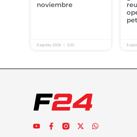
noviembre
re
op
pet
5 agosto, 2026
11:01
5 ago