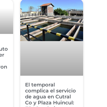
uto
er
ron
El temporal
complica el servicio
de agua en Cutral
Co y Plaza Huincul: