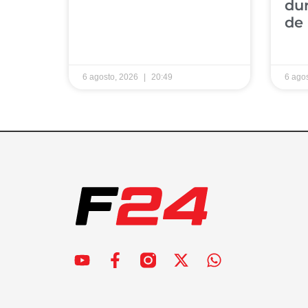
dur
de 
6 agosto, 2026
20:49
6 ago