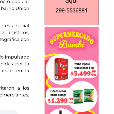
locro popular
 barrio Unión
otesta social
 artísticos,
tográfica con
ado impulsado
nidas por la
vanzar en la
itaron a los
comerciantes,