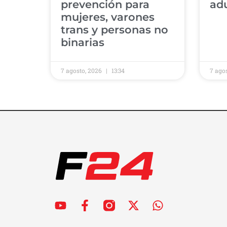
prevención para
ad
mujeres, varones
trans y personas no
binarias
7 agosto, 2026
13:34
7 ago