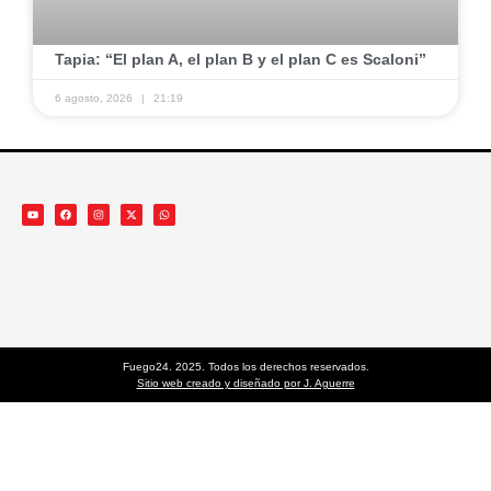
​Tapia: “El plan A, el plan B y el plan C es Scaloni”
6 agosto, 2026
21:19
Fuego24. 2025. Todos los derechos reservados.
Sitio web creado y diseñado por J. Aguerre