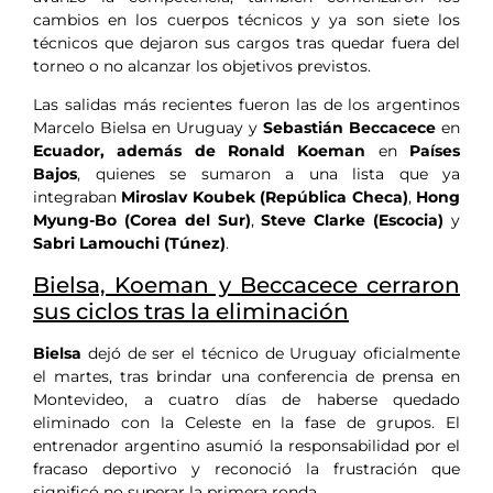
cambios en los cuerpos técnicos y ya son siete los
técnicos que dejaron sus cargos tras quedar fuera del
torneo o no alcanzar los objetivos previstos.
Las salidas más recientes fueron las de los argentinos
Marcelo Bielsa en Uruguay y
Sebastián Beccacece
en
Ecuador, además de Ronald Koeman
en
Países
Bajos
, quienes se sumaron a una lista que ya
integraban
Miroslav Koubek (República Checa)
,
Hong
Myung-Bo (Corea del Sur)
,
Steve Clarke (Escocia)
y
Sabri Lamouchi (Túnez)
.
Bielsa, Koeman y Beccacece cerraron
sus ciclos tras la eliminación
Bielsa
dejó de ser el técnico de Uruguay oficialmente
el martes, tras brindar una conferencia de prensa en
Montevideo, a cuatro días de haberse quedado
eliminado con la Celeste en la fase de grupos. El
entrenador argentino asumió la responsabilidad por el
fracaso deportivo y reconoció la frustración que
significó no superar la primera ronda.