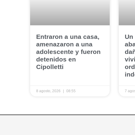
​Entraron a una casa,
​Un
amenazaron a una
ab
adolescente y fueron
dañ
detenidos en
viv
Cipolletti
or
in
8 agosto, 2026
08:55
7 ago