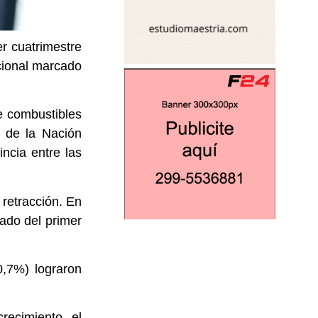
er cuatrimestre
acional marcado
e combustibles
 de la Nación
incia entre las
retracción. En
lado del primer
,7%) lograron
recimiento, el