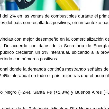
al del 2% en las ventas de combustibles durante el prim
ones del país con resultados positivos, en un contexto n
vincias con mejor desempeño en la comercialización d
. De acuerdo con datos de la Secretaría de Energía
público crecieron un 2% interanual, ubicando a la prov
período con números positivos.
cional donde la demanda continúa mostrando señales de 
2,4% interanual en todo el país, mientras que el acumu
ío Negro (+2%), Santa Fe (+1,8%) y Buenos Aires (+0
 dentro de la Patagonia. Mientras Río Negro mostró c