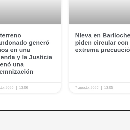
 terreno
​Nieva en Bariloch
andonado generó
piden circular con
os en una
extrema precauci
ienda y la Justicia
denó una
demnización
sto, 2026
13:06
7 agosto, 2026
13:05