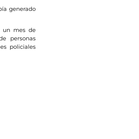
abía generado
si un mes de
 de personas
s policiales