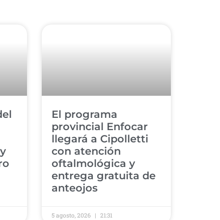
del
​El programa
provincial Enfocar
llegará a Cipolletti
 y
con atención
ro
oftalmológica y
entrega gratuita de
anteojos
5 agosto, 2026
21:31