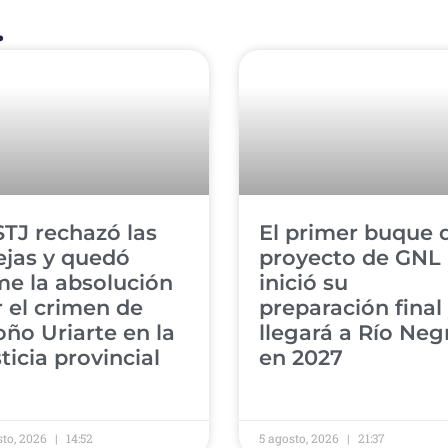
.
 STJ rechazó las
​El primer buque 
ejas y quedó
proyecto de GNL
me la absolución
inició su
 el crimen de
preparación final
ño Uriarte en la
llegará a Río Neg
ticia provincial
en 2027
sto, 2026
14:52
5 agosto, 2026
21:37