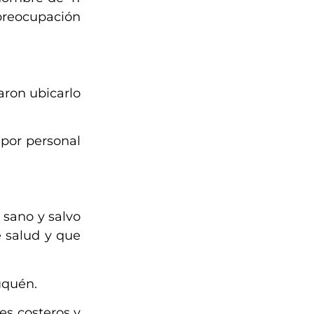
preocupación
aron ubicarlo
 por personal
 sano y salvo
 salud y que
uquén.
res costeros y