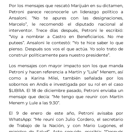
Por los mensajes que rescató Marijuán en su dictamen,
Petroni parece reconocerle un liderazgo político a
Ansaloni. “No te apures con las designaciones,
Marcelo”, le recomendó el diputado nacional al
interventor. Trece días después, Petroni le escribió:
“Voy a nombrar a Castro en Beneficiarios. No me
putees”. Ansaloni le contestó: “Yo te hice saber lo que
pienso. Después sos vos el que actúa. Yo solo trato de
construir políticamente para nuestro presidente”.
Los mensajes con mayor impacto son los que manda
Petroni y hacen referencia a Martín y “Lule” Menem, así
como a Karina Milei, también señalada por los
sobornos en Andis e investigada por su rol en el caso
$LIBRA. El 18 de diciembre pasado, Petroni enviaba un
mensaje que decía: “Me tengo que reunir con Martín
Menem y Lule a las 9.30”.
El 9 de enero de este año, Petroni avisaba por
WhatsApp: “Me reuní con Julio Cordero, el secretario
de Trabajo de la Nación, y con Mario Lugones, el
ministro de Salud”. Acto seguido, escribía: “Después