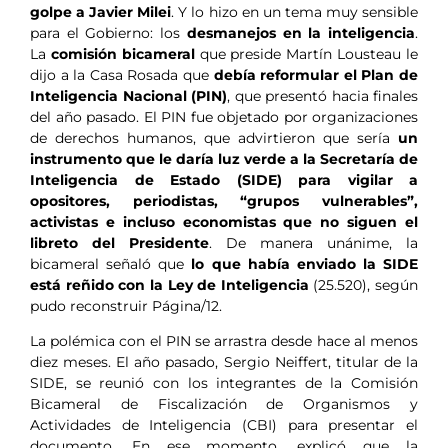
golpe a Javier Milei
. Y lo hizo en un tema muy sensible
para el Gobierno: los
desmanejos en la inteligencia
.
La
comisión bicameral
que preside Martín Lousteau le
dijo a la Casa Rosada que
debía reformular el Plan de
Inteligencia Nacional (PIN)
, que presentó hacia finales
del año pasado. El PIN fue objetado por organizaciones
de derechos humanos, que advirtieron que sería
un
instrumento que le daría luz verde a la Secretaría de
Inteligencia de Estado (SIDE) para vigilar a
opositores, periodistas, “grupos vulnerables”,
activistas e incluso economistas que no siguen el
libreto del Presidente
. De manera unánime, la
bicameral señaló que
lo que había enviado la SIDE
está reñido con la Ley de Inteligencia
(25.520), según
pudo reconstruir Página/12.
La polémica con el PIN se arrastra desde hace al menos
diez meses. El año pasado, Sergio Neiffert, titular de la
SIDE, se reunió con los integrantes de la Comisión
Bicameral de Fiscalización de Organismos y
Actividades de Inteligencia (CBI) para presentar el
documento. En ese momento, explicó que la