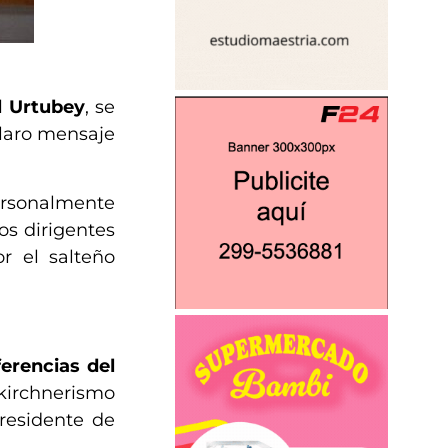
 Urtubey
, se
claro mensaje
ersonalmente
os dirigentes
r el salteño
ferencias del
 kirchnerismo
presidente de