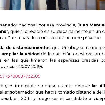
 senador nacional por esa provincia,
Juan Manuel
hner
, quien lo recibió en su departamento en un 
erza Patria para los comicios de octubre próximo.
da de distanciamientos
que Urtubey se reúne p
e
ampliar la unidad
de la coalición opositora, amb
s en las que limaron las asperezas creadas po
vincial (2007-2019).
965773780887732305
ndo, es imposible no darse cuenta de que
las di
as el exgobernador que había tomado distancia del
Federal, en 2018, y luego ser el candidato a vice