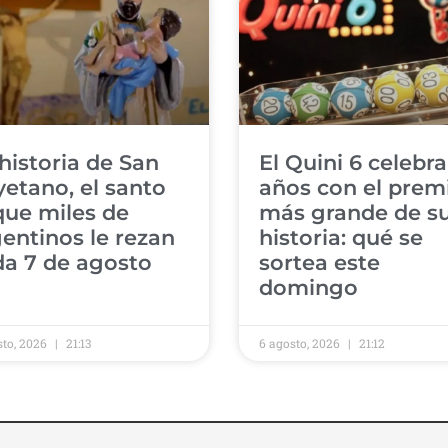
historia de San
El Quini 6 celebra
etano, el santo
años con el prem
que miles de
más grande de s
entinos le rezan
historia: qué se
da 7 de agosto
sortea este
domingo
sto, 2026
21:13
6 agosto, 2026
21:12