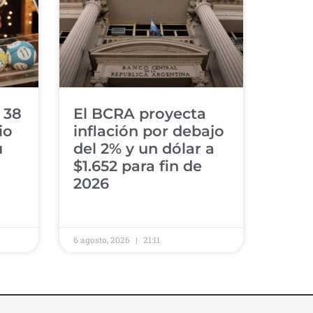
 38
El BCRA proyecta
io
inflación por debajo
u
del 2% y un dólar a
$1.652 para fin de
2026
6 agosto, 2026
21:11