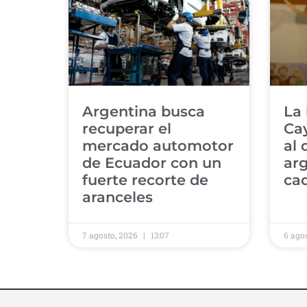
Argentina busca
La 
recuperar el
Cay
mercado automotor
al 
de Ecuador con un
arg
fuerte recorte de
ca
aranceles
7 agosto, 2026
13:07
6 ago