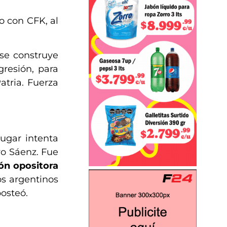
o con CFK, al
 se construye
resión, para
atria. Fuerza
ugar intenta
o Sáenz. Fue
ión opositora
os argentinos
posteó.