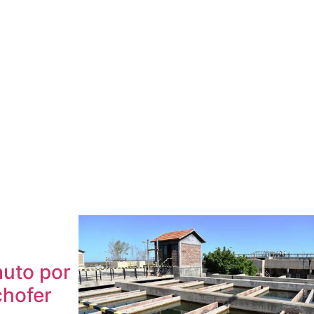
auto por
chofer