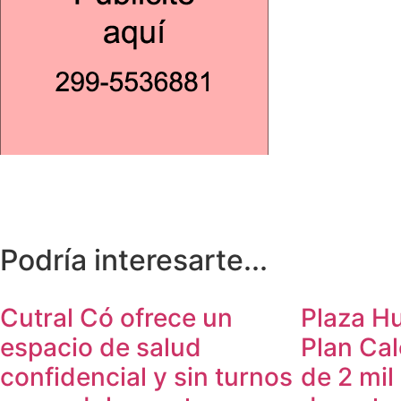
Podría interesarte...
Cutral Có ofrece un
Plaza Hu
espacio de salud
Plan Cal
confidencial y sin turnos
de 2 mil