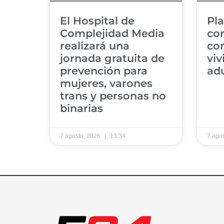
El Hospital de
Pla
Complejidad Media
con
realizará una
co
jornada gratuita de
viv
prevención para
ad
mujeres, varones
trans y personas no
binarias
7 agosto, 2026
13:34
7 ago