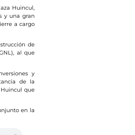
laza Huincul,
es y una gran
ierre a cargo
strucción de
(GNL), al que
nversiones y
tancia de la
 Huincul que
onjunto en la