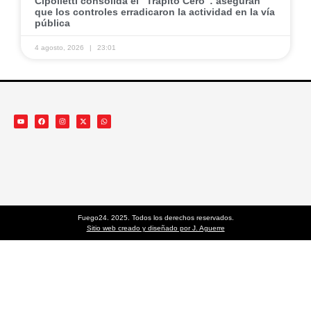
​Cipolletti consolida el “Trapito Cero”: aseguran
que los controles erradicaron la actividad en la vía
pública
4 agosto, 2026
23:01
Fuego24. 2025. Todos los derechos reservados.
Sitio web creado y diseñado por J. Aguerre