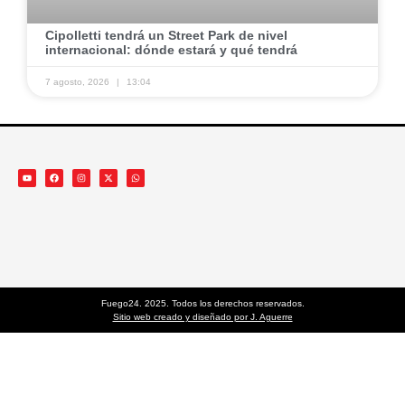
​Cipolletti tendrá un Street Park de nivel
internacional: dónde estará y qué tendrá
7 agosto, 2026
13:04
Fuego24. 2025. Todos los derechos reservados.
Sitio web creado y diseñado por J. Aguerre