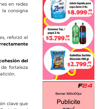
nes en redes
 la consigna
s, reforzó el
orrectamente
 cohesión del
de fortaleza
alición.
ión clave que