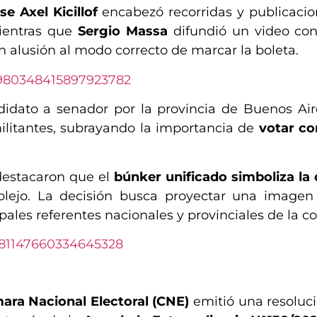
 Axel Kicillof
encabezó recorridas y publicacio
mientras que
Sergio Massa
difundió un video con
en alusión al modo correcto de marcar la boleta.
/1980348415897923782
didato a senador por la provincia de Buenos Aire
litantes, subrayando la importancia de
votar c
estacaron que el
búnker unificado simboliza la
lejo. La decisión busca proyectar una imagen 
ipales referentes nacionales y provinciales de la co
1981147660334645328
ara Nacional Electoral (CNE)
emitió una resoluc