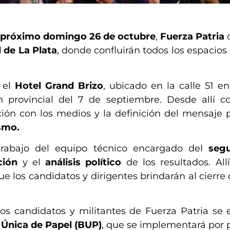
el próximo domingo 26 de octubre
,
Fuerza Patria
c
 de La Plata
, donde confluirán todos los espacios
n el
Hotel Grand Brizo
, ubicado en la calle 51 en
n provincial del 7 de septiembre. Desde allí co
ón con los medios y la definición del mensaje po
smo.
trabajo del equipo técnico encargado del
segu
ción
y el
análisis político
de los resultados. All
ue los candidatos y dirigentes brindarán al cierre 
os candidatos y militantes de Fuerza Patria se 
 Única de Papel (BUP)
, que se implementará por 