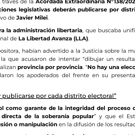
 través de la
Acordada Extraordinaria N°138/20
ciones legislativas deberán publicarse por distr
ivo de
Javier Milei
.
a la administración libertaria
, que buscaba unifi
onal de
La Libertad Avanza (LLA)
.
positora, habían advertido a la Justicia sobre la 
 la que acusaron de intentar “dibujar un result
ealizan
provincia por provincia
. “
No hay una elecc
alaron los apoderados del frente en su presenta
ublicarse por cada distrito electoral”
ol como garante de la integridad del proceso 
 directa de la soberanía popular
” y que el Est
sión o manipulación
en la difusión de los resulta