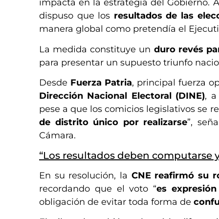
impacta en la estrategia del Gobierno. A
dispuso que los
resultados de las elec
manera global como pretendía el Ejecut
La medida constituye un
duro revés par
para presentar un supuesto triunfo naci
Desde
Fuerza Patria
, principal fuerza o
Dirección Nacional Electoral (DINE)
, a
pese a que los comicios legislativos se r
de distrito único por realizarse
”, señ
Cámara.
“Los resultados deben computarse y p
En su resolución, la
CNE reafirmó su r
recordando que el voto “
es expresión
obligación de evitar toda forma de
confu