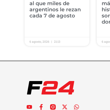
al que miles de
má
argentinos le rezan
his
cada 7 de agosto
sor
do
6 agosto, 2026
21:13
6 ago