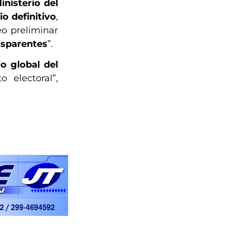
inisterio del
io definitivo
,
eo preliminar
nsparentes
”.
o global del
 electoral”,