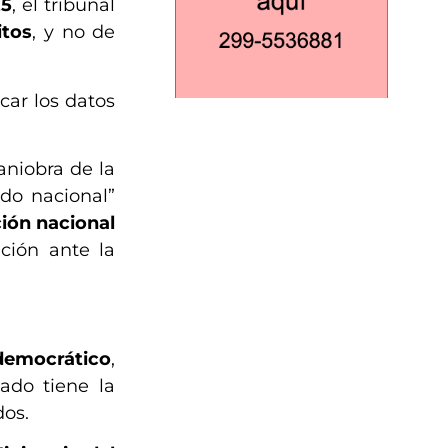
25
, el tribunal
itos
, y no de
car los datos
maniobra de la
ado nacional”
ión nacional
ción ante la
democrático
,
ado tiene la
dos.