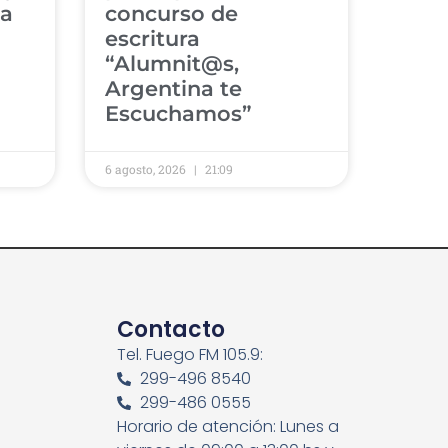
 a
concurso de
escritura
“Alumnit@s,
Argentina te
Escuchamos”
6 agosto, 2026
21:09
Contacto
Tel. Fuego FM 105.9:
299-496 8540
299-486 0555
Horario de atención: Lunes a