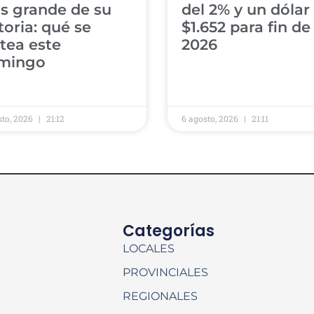
s grande de su
del 2% y un dólar
toria: qué se
$1.652 para fin de
tea este
2026
mingo
sto, 2026
21:12
6 agosto, 2026
21:11
Categorías
LOCALES
PROVINCIALES
REGIONALES