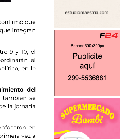
onfirmó que
 que integran
tre 9 y 10, el
ordinarán el
lítico, en lo
imiento del
í también se
de la jornada
enfocaron en
primera vez a