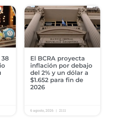
 38
El BCRA proyecta
io
inflación por debajo
u
del 2% y un dólar a
$1.652 para fin de
2026
6 agosto, 2026
21:11