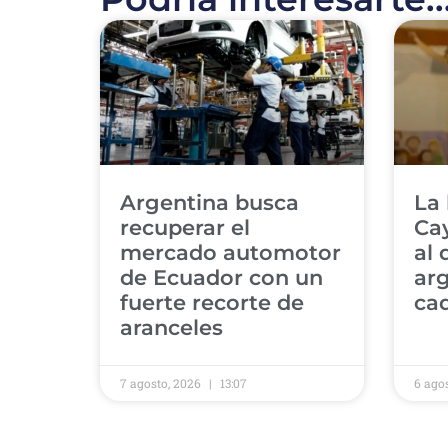
Argentina busca
La 
recuperar el
Cay
mercado automotor
al 
de Ecuador con un
arg
fuerte recorte de
ca
aranceles
7 agosto, 2026
13:07
6 ago