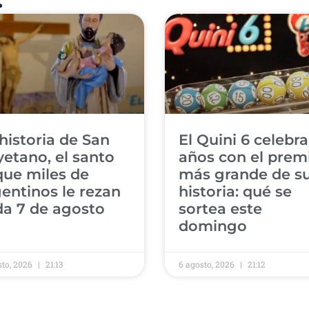
historia de San
El Quini 6 celebra
etano, el santo
años con el prem
que miles de
más grande de s
entinos le rezan
historia: qué se
da 7 de agosto
sortea este
domingo
sto, 2026
21:13
6 agosto, 2026
21:12