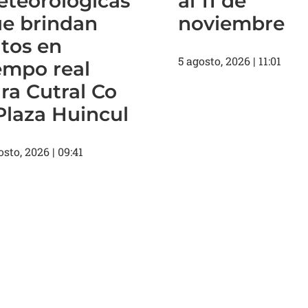
teorológicas
al 11 de
e brindan
noviembre
tos en
5 agosto, 2026
11:01
empo real
ra Cutral Co
Plaza Huincul
osto, 2026
09:41