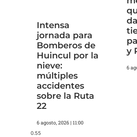
me
qu
da
Intensa
ti
jornada para
pa
Bomberos de
y 
Huincul por la
nieve:
6 ag
múltiples
accidentes
sobre la Ruta
22
6 agosto, 2026
11:00