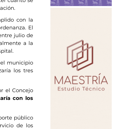
er cuánto se
ación.
plido con la
ordenanza. El
ntre julio de
almente a la
pital.
 el municipio
ría los tres
or el Concejo
aría con los
porte público
vicio de los